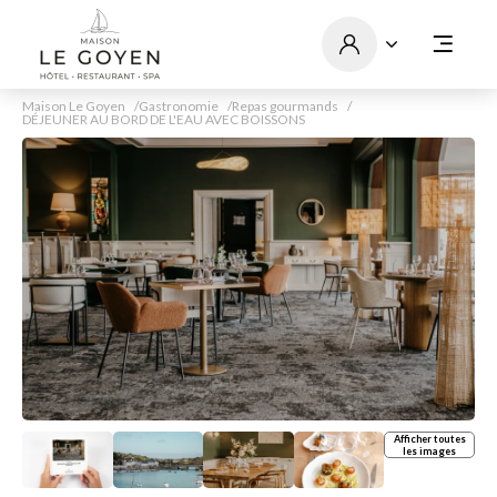
Maison Le Goyen
Gastronomie
Repas gourmands
DÉJEUNER AU BORD DE L'EAU AVEC BOISSONS
Afficher toutes
les images