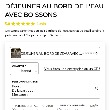
DÉJEUNER AU BORD DE L'EAU
AVEC BOISSONS
5.0
1 avis
Offrez une parenthèse culinaire au bord de l’eau, où chaque détail célèbre la
gastronomie et l’élégance simple d’Audierne.
DÉJEUNER AU BORD DE L'EAU AVEC BOISSONS
+ 7 OFFRES
QUANTITÉ
Vous êtes une entreprise ou un CE ?
1
bon(s)
PERSONNALISATION
Pour :
De la part de :
Message :
VERSION IMPRIMÉE
€
VERSION DIGITALE
GRATUIT
+
5.99
*