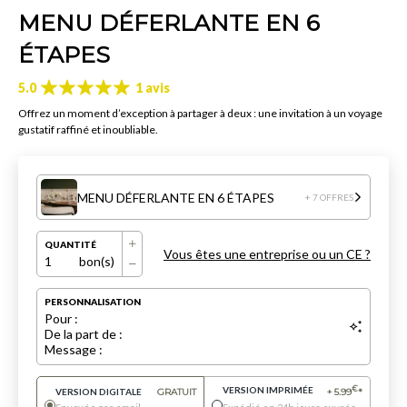
MENU DÉFERLANTE EN 6
ÉTAPES
5.0
1 avis
Offrez un moment d’exception à partager à deux : une invitation à un voyage
gustatif raffiné et inoubliable.
MENU DÉFERLANTE EN 6 ÉTAPES
+ 7 OFFRES
QUANTITÉ
Vous êtes une entreprise ou un CE ?
1
bon(s)
PERSONNALISATION
Pour :
De la part de :
Message :
VERSION IMPRIMÉE
€
VERSION DIGITALE
GRATUIT
+
5.99
*