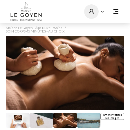
Maison Le Goyen
Spa Nuxe
Soins
SOIN CORPS 45 MINUTES - AU CHOIX
Afficher toutes
les images