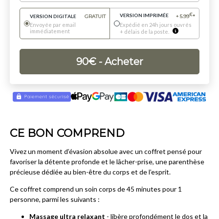
VERSION IMPRIMÉE
€
VERSION DIGITALE
GRATUIT
+
5.99
*
Envoyée par email
Expédié en 24h jours ouvrés
immédiatement
+ délais de la poste.
90
€
- Acheter
CE BON COMPREND
Vivez un moment d’évasion absolue avec un coffret pensé pour
favoriser la détente profonde et le lâcher-prise, une parenthèse
précieuse dédiée au bien-être du corps et de l’esprit.
Ce coffret comprend un soin corps de 45 minutes pour 1
personne, parmi les suivants :
Massage ultra relaxant
- libère profondément le dos et la