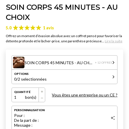
SOIN CORPS 45 MINUTES - AU
CHOIX
5.0
1 avis
Offrez un moment d’évasion absolue avec un coffret pensé pour favoriser la
détente profonde et le lâcher-prise, une parenthèse précieuse...
Lire la suite
SOIN CORPS 45 MINUTES - AU CHOIX
+ 12 OFFRES
OPTIONS
0
/2 selectionnées
QUANTITÉ
Vous êtes une entreprise ou un CE ?
1
bon(s)
PERSONNALISATION
Pour :
De la part de :
Message :