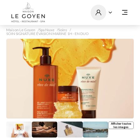
Maison Le Goyen
Spa Nuxe
Soins
SOIN SIGNATURE ÉVASION MARINE 1H - EN DUO
Afficher toutes
les images