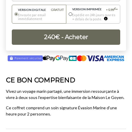
VERSION IMPRIMÉE
€
VERSION DIGITALE
GRATUIT
+
5.99
*
Envoyée par email
Expédié en 24h jours ouvrés
immédiatement
+ délais de la poste.
240
€
- Acheter
CE BON COMPREND
Vivez un voyage marin partagé, une immersion ressourçante à
vivre à deux sous l’expertise bienfaisante de la Maison Le Goyen.
Ce coffret comprend un soin signature Évasion Marine d'une
heure pour 2 personnes.