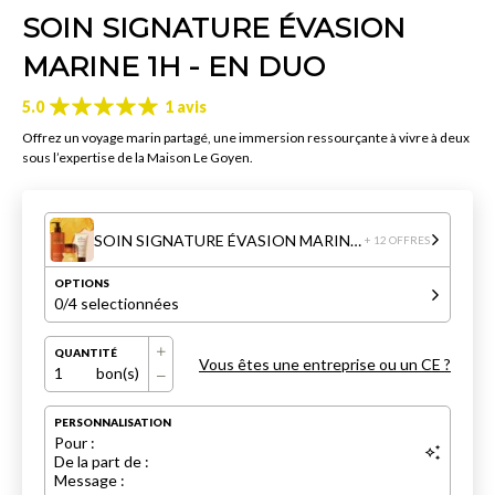
SOIN SIGNATURE ÉVASION
MARINE 1H - EN DUO
5.0
1 avis
Offrez un voyage marin partagé, une immersion ressourçante à vivre à deux
sous l’expertise de la Maison Le Goyen.
SOIN SIGNATURE ÉVASION MARINE 1H - EN DUO
+ 12 OFFRES
OPTIONS
0
/4 selectionnées
QUANTITÉ
Vous êtes une entreprise ou un CE ?
1
bon(s)
PERSONNALISATION
Pour :
De la part de :
Message :